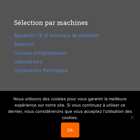
Sélection par machines
Appareils CB et terminaux de paiement
Balances
Caisses enregistreuses
Calculatrices
Imprimantes thermiques
Nous utilisons des cookies pour vous garantir la meilleure
expérience sur notre site. Si vous continuez à utiliser ce
dernier, nous considérerons que vous acceptez l'utilisation des
Bobineo -
Mentions légales
- Allo commande :
02 40 38
cookies.
88 30
-
Conditions générales de vente
Ok