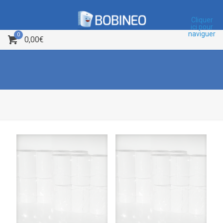
Cliquer
ici pour
naviguer
0
0,00€